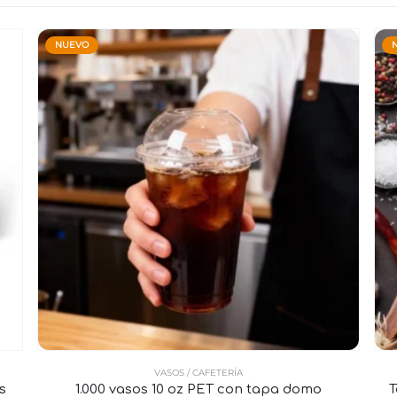
NUEVO
VASOS / CAFETERÍA
s
1.000 vasos 10 oz PET con tapa domo
T