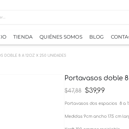
CIO
TIENDA
QUIÉNES SOMOS
BLOG
CONTA
S DOBLE 8 A 12OZ X 250 UNIDADES
Portavasos doble 8
$
39,99
$
47,88
Portavasos dos espacios 8 a 1
Medidas 9cm ancho 17.5 cm larg