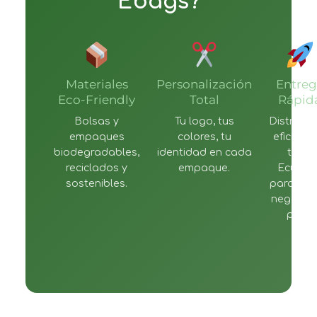
Ebags?
Materiales
Personalización
Entreg
Eco-Friendly
Total
Rápid
Bolsas y
Tu logo, tus
Distribuc
empaques
colores, tu
eficiente
biodegradables,
identidad en cada
todo
reciclados y
empaque.
Ecuado
sostenibles.
para que
negocio
pare.