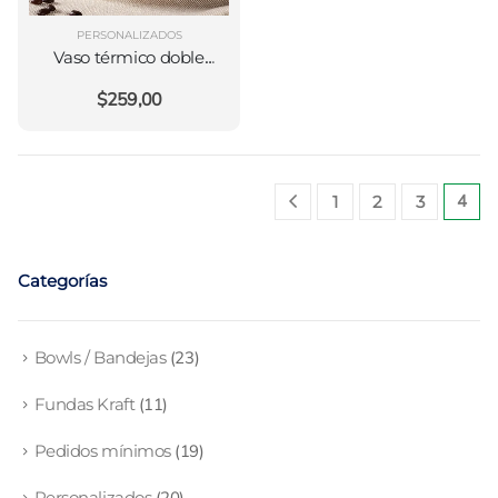
PERSONALIZADOS
Vaso térmico doble
pared 8oz
$
259,00
personalizado por 1.000
unidades
4
1
2
3
Categorías
Bowls / Bandejas
(23)
Fundas Kraft
(11)
Pedidos mínimos
(19)
Personalizados